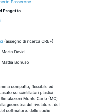
berto Passerone
el Progetto
i
ci
(assegno di ricerca CREF)
o: Marta David
o: Mattia Bonuso
 gamma compatto, flessibile ed
ato su scintillatori plastici
. Simulazioni Monte Carlo (MC)
la geometria del rivelatore, del
el collimatore, delle soglie