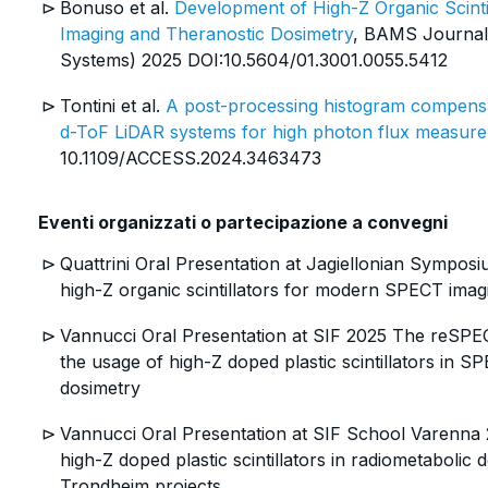
Bonuso et al.
Development of High-Z Organic Scint
Imaging and Theranostic Dosimetry
, BAMS Journal
Systems) 2025 DOI:10.5604/01.3001.0055.5412
Tontini et al.
A post-processing histogram compen
d-ToF LiDAR systems for high photon flux measur
10.1109/ACCESS.2024.3463473
Eventi organizzati o partecipazione a convegni
Quattrini Oral Presentation at Jagiellonian Sympo
high-Z organic scintillators for modern SPECT imag
Vannucci Oral Presentation at SIF 2025 The reSPE
the usage of high-Z doped plastic scintillators in 
dosimetry
Vannucci Oral Presentation at SIF School Varenna 2
high-Z doped plastic scintillators in radiometaboli
Trondheim projects