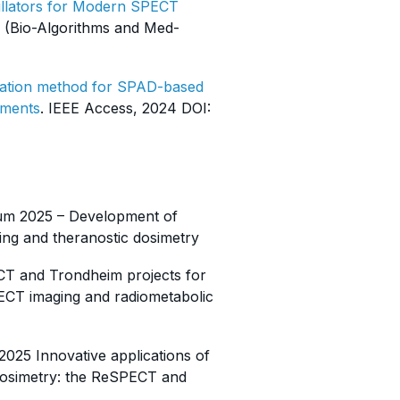
illators for Modern SPECT
 (Bio-Algorithms and Med-
sation method for SPAD-based
ements
. IEEE Access, 2024 DOI:
sium 2025 – Development of
ing and theranostic dosimetry
CT and Trondheim projects for
SPECT imaging and radiometabolic
025 Innovative applications of
c dosimetry: the ReSPECT and