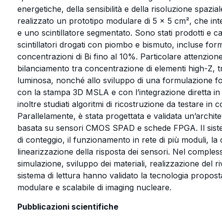
energetiche, della sensibilità e della risoluzione spazia
realizzato un prototipo modulare di 5 × 5 cm², che int
e uno scintillatore segmentato. Sono stati prodotti e c
scintillatori drogati con piombo e bismuto, incluse for
concentrazioni di Bi fino al 10%. Particolare attenzione
bilanciamento tra concentrazione di elementi high-Z, t
luminosa, nonché allo sviluppo di una formulazione fo
con la stampa 3D MSLA e con l’integrazione diretta in 
inoltre studiati algoritmi di ricostruzione da testare in
Parallelamente, è stata progettata e validata un’architett
basata su sensori CMOS SPAD e schede FPGA. Il sist
di conteggio, il funzionamento in rete di più moduli, la
linearizzazione della risposta dei sensori. Nel complesso,
simulazione, sviluppo dei materiali, realizzazione del r
sistema di lettura hanno validato la tecnologia propost
modulare e scalabile di imaging nucleare.
Pubblicazioni scientifiche