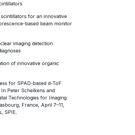
ntillators
scintillators for an innovative
uorescence-based beam monitor
clear imaging detection
 diagnoses
ation of innovative organic
cess for SPAD-based d-ToF
 In Peter Schelkens and
ital Technologies for Imaging
asbourg, France, April 7–11,
s, SPIE.