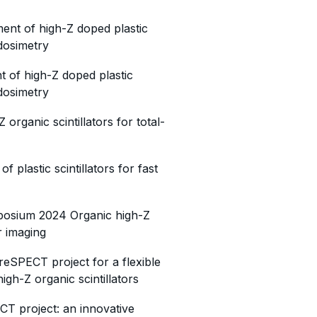
ent of high-Z doped plastic
 dosimetry
t of high-Z doped plastic
 dosimetry
rganic scintillators for total-
 plastic scintillators for fast
mposium 2024 Organic high-Z
ar imaging
eSPECT project for a flexible
igh-Z organic scintillators
CT project: an innovative