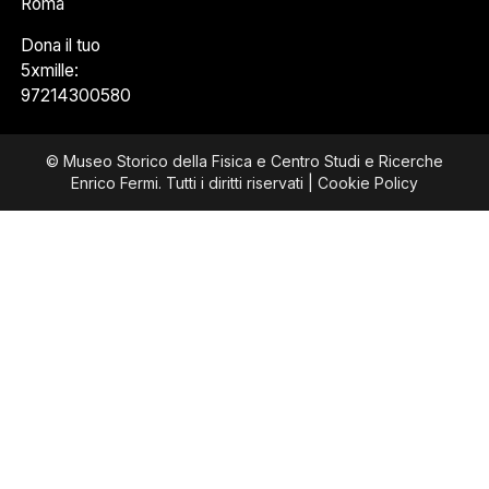
Roma
Dona il tuo
5xmille:
97214300580
© Museo Storico della Fisica e Centro Studi e Ricerche
Enrico Fermi. Tutti i diritti riservati |
Cookie Policy