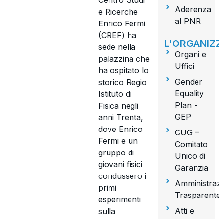
Centro Studi
Aderenza
e Ricerche
al PNR
Enrico Fermi
(CREF) ha
L'ORGANIZ
sede nella
Organi e
palazzina che
Uffici
ha ospitato lo
Gender
storico Regio
Equality
Istituto di
Plan -
Fisica negli
GEP
anni Trenta,
dove Enrico
CUG –
Fermi e un
Comitato
gruppo di
Unico di
giovani fisici
Garanzia
condussero i
Amministra
primi
Trasparent
esperimenti
Atti e
sulla