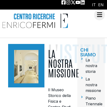
IT
EN
L'
ISTITU
CHI
LA
SIAMO
NOSTRA
La
nostra
MISSIONE
storia
La
nostra
Il Museo
missione
Storico della
Piano
Fisica e
Triennale