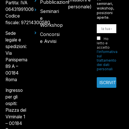
Pubblicazioni
Partita: IVA
seminari,
personale)
wokshop,
06431991006
Seminari
posizioni
Codice
aperte.
e
fiscale: 97214300580
Workshop
Sede
Concorsi
Ho
legale e
e Avvisi
letto e
spedizioni:
accetto
l'informativa
Via
sul
Panisperna
trattamento
dei dati
89 A –
personali
00184
Roma
Ingresso
per gli
ospiti:
Piazza del
Viminale 1
– 00184