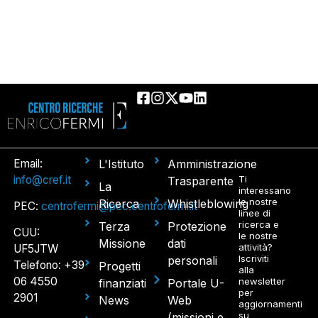
Email:
L'Istituto
Amministrazione
info@cref.it
Ti
Trasparente
La
interessano
le nostre
Ricerca
Whistleblowing
PEC:
centrofermi@pec.centrofermi.it
linee di
ricerca e
Terza
Protezione
CUU:
le nostre
Missione
dati
attività?
UF5JTW
Iscriviti
personali
Telefono: +39
Progetti
alla
06 4550
newsletter
finanziati
Portale U-
per
2901
News
Web
aggiornamenti
su
(missioni e