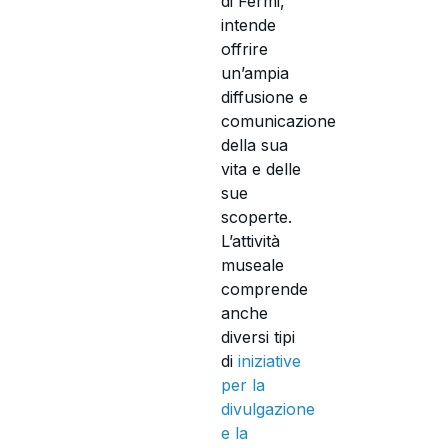
di Fermi,
intende
offrire
un’ampia
diffusione e
comunicazione
della sua
vita e delle
sue
scoperte.
L’attività
museale
comprende
anche
diversi tipi
di
iniziative
per la
divulgazione
e la