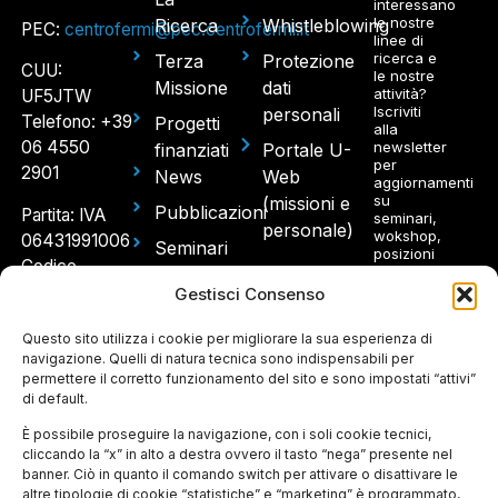
interessano
le nostre
Ricerca
Whistleblowing
PEC:
centrofermi@pec.centrofermi.it
linee di
ricerca e
Terza
Protezione
CUU:
le nostre
Missione
dati
attività?
UF5JTW
Iscriviti
personali
Telefono: +39
Progetti
alla
06 4550
newsletter
finanziati
Portale U-
per
2901
News
Web
aggiornamenti
su
(missioni e
Pubblicazioni
Partita: IVA
seminari,
personale)
wokshop,
06431991006
Seminari
posizioni
Codice
aperte.
e
fiscale: 97214300580
Gestisci Consenso
Workshop
Sede
Concorsi
Questo sito utilizza i cookie per migliorare la sua esperienza di
Ho
legale e
navigazione. Quelli di natura tecnica sono indispensabili per
e Avvisi
letto e
permettere il corretto funzionamento del sito e sono impostati “attivi”
spedizioni:
accetto
di default.
l'informativa
Via
sul
Panisperna
È possibile proseguire la navigazione, con i soli cookie tecnici,
trattamento
dei dati
cliccando la “x” in alto a destra ovvero il tasto “nega” presente nel
89 A –
personali
banner. Ciò in quanto il comando switch per attivare o disattivare le
00184
altre tipologie di cookie “statistiche” e “marketing” è programmato,