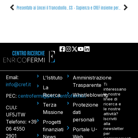
Presentato ai Lincei il francobollo dedicato a Enrico Fermi per il Centenario dei Fermioni
CS – Sapienza e CREF insieme per celebrare Ginestra Amaldi: a Roma la proiezione speciale del film “La ragazza di via Panisperna”
Email:
L'Istituto
Amministrazione
info@cref.it
Ti
Trasparente
La
interessano
le nostre
Ricerca
Whistleblowing
PEC:
centrofermi@pec.centrofermi.it
linee di
ricerca e
Terza
Protezione
CUU:
le nostre
Missione
dati
attività?
UF5JTW
Iscriviti
personali
Telefono: +39
Progetti
alla
06 4550
newsletter
finanziati
Portale U-
per
2901
News
Web