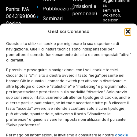
aggiornamenti
su
(missioni e
Pubblicazioni
Partita: IVA
seminari,
personale)
wokshop,
06431991006
Seminari
posizioni
Codice
aperte.
e
fiscale: 97214300580
Gestisci Consenso
Workshop
Sede
Concorsi
Questo sito utilizza i cookie per migliorare la sua esperienza di
Ho
legale e
navigazione. Quelli di natura tecnica sono indispensabili per
e Avvisi
letto e
permettere il corretto funzionamento del sito e sono impostati “attivi”
spedizioni:
accetto
di default.
l'informativa
Via
sul
Panisperna
È possibile proseguire la navigazione, con i soli cookie tecnici,
trattamento
dei dati
cliccando la “x” in alto a destra ovvero il tasto “nega” presente nel
89 A –
personali
banner. Ciò in quanto il comando switch per attivare o disattivare le
00184
altre tipologie di cookie “statistiche” e “marketing” è programmato,
Roma
per impostazione predefinita, sulla modalità “disattivo”. Solo previo
suo consenso, infatti, useremo tali ulteriori tipologie di cookie, anche
Ingresso
di terze parti; in particolare, se intende accettarle tutte può cliccare il
tasto “accetta” ovvero, se intende accettare solo alcune tipologie,
per gli
può attivarle, spuntandole, attraverso il tasto “Visualizza le
ospiti:
preferenze” e quindi salvare le impostazioni utilizzando il pulsante
Piazza del
“Salva preferenze”.
Viminale 1
Per maggiori informazioni, la invitiamo a consultare le nostre
cookie