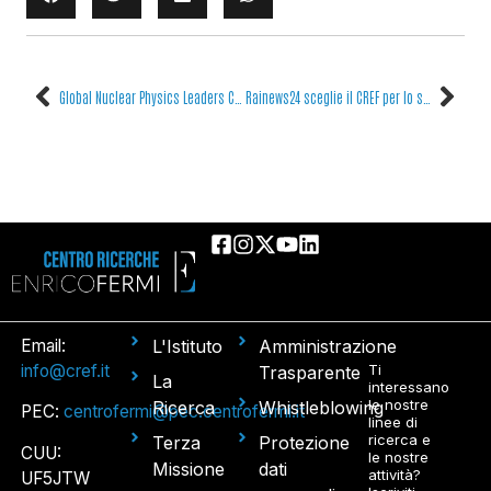
Global Nuclear Physics Leaders Convene at CREF for the meeting of the commission C12 of IUPAP and the Working Group 9 annual meeting and NuPECC meetings
Rainews24 sceglie il CREF per lo speciale sui 40 anni di Chernobyl
Email:
L'Istituto
Amministrazione
info@cref.it
Ti
Trasparente
La
interessano
le nostre
Ricerca
Whistleblowing
PEC:
centrofermi@pec.centrofermi.it
linee di
ricerca e
Terza
Protezione
CUU:
le nostre
Missione
dati
attività?
UF5JTW