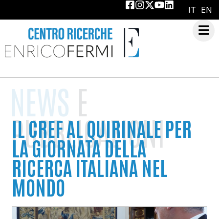
IT
EN
NEWS
E
PUBBLICAZIONI
IL CREF AL QUIRINALE PER
LA GIORNATA DELLA
RICERCA ITALIANA NEL
MONDO