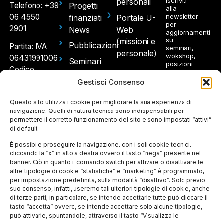
Iscriviti
personali
Telefono: +39
Progetti
alla
06 4550
newsletter
finanziati
Portale U-
per
2901
News
Web
aggiornamenti
su
(missioni e
Pubblicazioni
Partita: IVA
seminari,
personale)
wokshop,
06431991006
Seminari
posizioni
Codice
aperte.
e
fiscale: 97214300580
Gestisci Consenso
Workshop
Sede
Concorsi
Questo sito utilizza i cookie per migliorare la sua esperienza di
Ho
legale e
navigazione. Quelli di natura tecnica sono indispensabili per
e Avvisi
letto e
permettere il corretto funzionamento del sito e sono impostati “attivi”
spedizioni:
accetto
di default.
l'informativa
Via
sul
Panisperna
È possibile proseguire la navigazione, con i soli cookie tecnici,
trattamento
dei dati
cliccando la “x” in alto a destra ovvero il tasto “nega” presente nel
89 A –
personali
banner. Ciò in quanto il comando switch per attivare o disattivare le
00184
altre tipologie di cookie “statistiche” e “marketing” è programmato,
Roma
per impostazione predefinita, sulla modalità “disattivo”. Solo previo
suo consenso, infatti, useremo tali ulteriori tipologie di cookie, anche
Ingresso
di terze parti; in particolare, se intende accettarle tutte può cliccare il
tasto “accetta” ovvero, se intende accettare solo alcune tipologie,
per gli
può attivarle, spuntandole, attraverso il tasto “Visualizza le
ospiti: