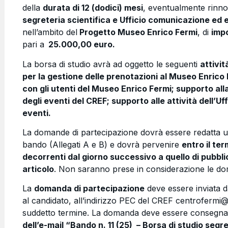
della
durata di 12 (dodici) mesi
, eventualmente rinnov
segreteria scientifica e Ufficio comunicazione ed
nell’ambito del
Progetto Museo Enrico Fermi
, di
imp
pari a
25.000,00 euro.
La borsa di studio avrà ad oggetto le seguenti
attivit
per la gestione delle prenotazioni al Museo Enrico 
con gli utenti del Museo Enrico Fermi; supporto al
degli eventi del CREF; supporto alle attività dell’U
eventi.
La domande di partecipazione dovrà essere redatta util
bando (Allegati A e B) e dovrà pervenire
entro il ter
decorrenti dal giorno successivo a quello di pubbl
articolo
. Non saranno prese in considerazione le do
La
domanda di partecipazione
deve essere inviata d
al candidato, all’indirizzo PEC del CREF centrofermi@
suddetto termine. La domanda deve essere consegnat
dell’e-mail “Bando n. 11 (25) –
Borsa di studio
segre