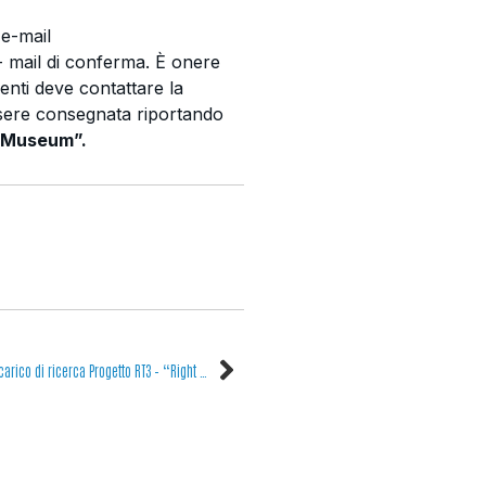
e-mail
- mail di conferma. È onere
menti deve contattare la
sere consegnata riportando
Museum”.
Avviso n. 6(25) – Incarico di ricerca Progetto RT3 – “Right Tech, Right Team, Right Time: Data-driven prediction of startup success and exit” – CUP F83C25001280007