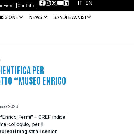
IT
EN
 Fermi |
Contatti |
MISSIONE
NEWS
BANDI E AVVISI
E
CIENTIFICA PER
GETTO “MUSEO ENRICO
nnaio 2026
e “Enrico Fermi” – CREF indice
me-colloquio, per il
laureati magistrali senior