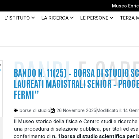
Museo Enrico
L'ISTITUTO
LA RICERCA
LE PERSONE
TERZA 
BANDI
E GAR
BANDO N. 11(25) – BORSA DI STUDIO S
LAUREATI MAGISTRALI SENIOR – PRO
FERMI”
borse di studio
26 Novembre 2025
Modificato il: 14 Ge
Il Museo storico della fisica e Centro studi e ricerch
una procedura di selezione pubblica, per titoli ed esa
conferimento di
n. 1 borsa di studio scientifica per 