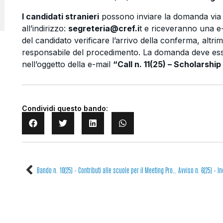
I candidati stranieri
possono inviare la domanda via 
all’indirizzo:
segreteria@cref.i
t e riceveranno una e
del candidato verificare l’arrivo della conferma, altri
responsabile del procedimento. La domanda deve es
nell’oggetto della e-mail
“Call n. 11(25) –
Scholarship
Condividi questo bando:
Bando n. 10(25) – Contributi alle scuole per il Meeting Progetto EEE – CREF Roma