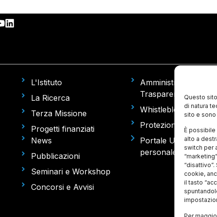
L'Istituto
Amministrazione
Trasparente
La Ricerca
Questo sito
di natura t
Whistleblowing
Terza Missione
sito e sono 
Protezione dati pers
Progetti finanziati
È possibile 
alto a dest
News
Portale U-Web (missi
switch per a
personale)
Pubblicazioni
“marketing”
“disattivo”.
Seminari e Workshop
cookie, anch
il tasto “ac
Concorsi e Avvisi
spuntandole
impostazion
Per maggior