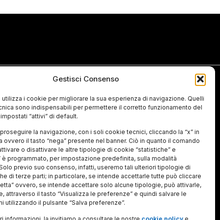
Gestisci Consenso
Ti interessano le nostre linee di ricerca
e le nostre attività? Iscriviti alla
newsletter per aggiornamenti su
 utilizza i cookie per migliorare la sua esperienza di navigazione. Quelli
seminari, wokshop, posizioni aperte.
ecnica sono indispensabili per permettere il corretto funzionamento del
impostati “attivi” di default.
onali
proseguire la navigazione, con i soli cookie tecnici, cliccando la “x” in
ra ovvero il tasto “nega” presente nel banner. Ciò in quanto il comando
oni e
Ho letto e accetto
l'informativa sul
trattamento dei dati personali
ttivare o disattivare le altre tipologie di cookie “statistiche” e
 è programmato, per impostazione predefinita, sulla modalità
 Solo previo suo consenso, infatti, useremo tali ulteriori tipologie di
e di terze parti; in particolare, se intende accettarle tutte può cliccare
cetta” ovvero, se intende accettare solo alcune tipologie, può attivarle,
, attraverso il tasto “Visualizza le preferenze” e quindi salvare le
i utilizzando il pulsante “Salva preferenze”.
i informazioni, la invitiamo a consultare le nostre
cookie policy
e