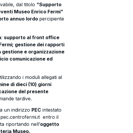
abile, dal titolo
“Supporto
 eventi Museo Enrico Fermi”
orto annuo lordo
percipiente
à
:
supporto al front office
Fermi; gestione dei rapporti
la gestione e organizzazione
fficio comunicazione ed
izzando i moduli allegati al
mine di dieci (10) giorni
icazione del presente
mande tardive.
a un indirizzo
PEC
intestato
pec.centrofermi.it entro il
a riportando nell’
oggetto
teria Museo.