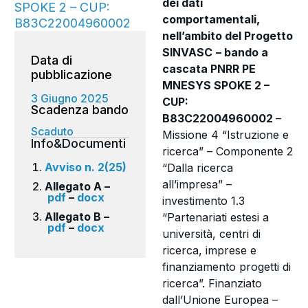
dei dati
SPOKE 2 – CUP:
comportamentali,
B83C22004960002
nell’ambito del Progetto
SINVASC
– bando a
Data di
cascata PNRR PE
pubblicazione
MNESYS SPOKE 2 –
3 Giugno 2025
CUP:
B83C22004960002
–
Scaduto
Missione 4 “Istruzione e
Info&Documenti
ricerca” – Componente 2
Avviso n. 2(25)
“Dalla ricerca
all’impresa” –
Allegato A –
pdf
–
docx
investimento 1.3
Allegato B –
“Partenariati estesi a
pdf
–
docx
università, centri di
ricerca, imprese e
finanziamento progetti di
ricerca”. Finanziato
dall’Unione Europea –