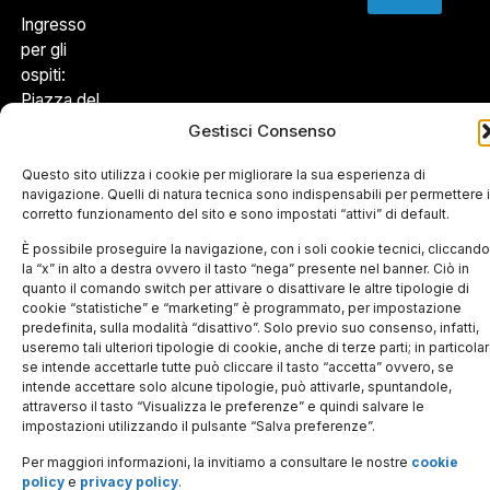
Ingresso
per gli
ospiti:
Piazza del
Viminale 1
Gestisci Consenso
– 00184
Roma
Questo sito utilizza i cookie per migliorare la sua esperienza di
navigazione. Quelli di natura tecnica sono indispensabili per permettere i
corretto funzionamento del sito e sono impostati “attivi” di default.
Dona il tuo
5xmille:
È possibile proseguire la navigazione, con i soli cookie tecnici, cliccando
97214300580
la “x” in alto a destra ovvero il tasto “nega” presente nel banner. Ciò in
quanto il comando switch per attivare o disattivare le altre tipologie di
cookie “statistiche” e “marketing” è programmato, per impostazione
predefinita, sulla modalità “disattivo”. Solo previo suo consenso, infatti,
© Museo Storico della Fisica e Centro Studi e Ricerche
useremo tali ulteriori tipologie di cookie, anche di terze parti; in particolar
Enrico Fermi. Tutti i diritti riservati |
Cookie Policy
se intende accettarle tutte può cliccare il tasto “accetta” ovvero, se
intende accettare solo alcune tipologie, può attivarle, spuntandole,
attraverso il tasto “Visualizza le preferenze” e quindi salvare le
impostazioni utilizzando il pulsante “Salva preferenze”.
Per maggiori informazioni, la invitiamo a consultare le nostre
cookie
policy
e
privacy policy
.