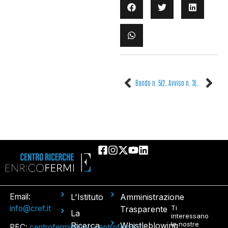
Bando n. 5(25) – Ricercatore III livello a tempo determinato Progetto PNRR COMP_SECOONDO – CUP: F89I22002240006
Avviso n. 3(25) – Interpello riservato ai dipendenti per svolgere attività di analisi dati quantitativi di neuroimmagini microstrutturali – Progetto SINVASC – bando a cascata PNRR PE MNESYS SPOKE 2 – CUP: B83C22004960002
Email:
L'Istituto
Amministrazione
info@cref.it
Ti
Trasparente
La
interessano
le nostre
Ricerca
Whistleblowing
PEC:
centrofermi@pec.centrofermi.it