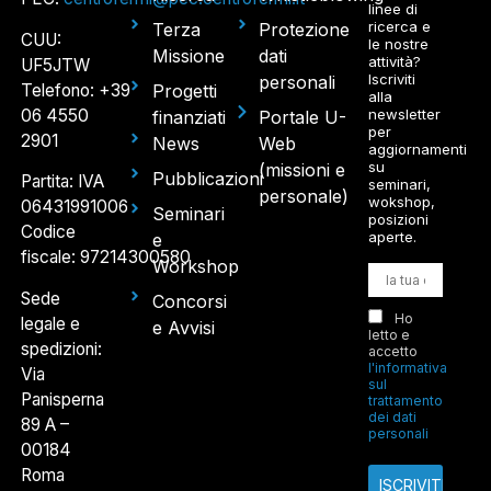
linee di
ricerca e
Terza
Protezione
CUU:
le nostre
Missione
dati
attività?
UF5JTW
Iscriviti
personali
Telefono: +39
Progetti
alla
06 4550
newsletter
finanziati
Portale U-
per
2901
News
Web
aggiornamenti
su
(missioni e
Pubblicazioni
Partita: IVA
seminari,
personale)
wokshop,
06431991006
Seminari
posizioni
Codice
aperte.
e
fiscale: 97214300580
Workshop
Sede
Concorsi
Ho
legale e
e Avvisi
letto e
spedizioni:
accetto
l'informativa
Via
sul
Panisperna
trattamento
dei dati
89 A –
personali
00184
Roma