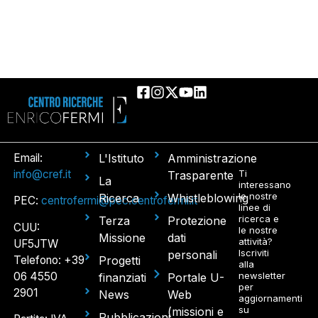
Email:
L'Istituto
Amministrazione
info@cref.it
Ti
Trasparente
La
interessano
le nostre
Ricerca
Whistleblowing
PEC:
centrofermi@pec.centrofermi.it
linee di
ricerca e
Terza
Protezione
CUU:
le nostre
Missione
dati
attività?
UF5JTW
Iscriviti
personali
Telefono: +39
Progetti
alla
06 4550
newsletter
finanziati
Portale U-
per
2901
News
Web
aggiornamenti
su
(missioni e
Pubblicazioni