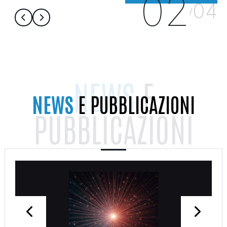
02
04
/
NEWS
E
NEWS
E PUBBLICAZIONI
PUBBLICAZIONI