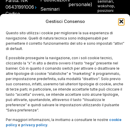
Partita: IVA
seminari,
personale)
wokshop,
06431991006
Seminari
posizioni
Codice
aperte.
e
fiscale: 97214300580
Gestisci Consenso
Workshop
Sede
Concorsi
Questo sito utilizza i cookie per migliorare la sua esperienza di
Ho
legale e
navigazione. Quelli di natura tecnica sono indispensabili per
e Avvisi
letto e
permettere il corretto funzionamento del sito e sono impostati “attivi”
spedizioni:
accetto
di default.
l'informativa
Via
sul
Panisperna
È possibile proseguire la navigazione, con i soli cookie tecnici,
trattamento
dei dati
cliccando la “x” in alto a destra ovvero il tasto “nega” presente nel
89 A –
personali
banner. Ciò in quanto il comando switch per attivare o disattivare le
00184
altre tipologie di cookie “statistiche” e “marketing” è programmato,
Roma
per impostazione predefinita, sulla modalità “disattivo”. Solo previo
suo consenso, infatti, useremo tali ulteriori tipologie di cookie, anche
Ingresso
di terze parti; in particolare, se intende accettarle tutte può cliccare il
tasto “accetta” ovvero, se intende accettare solo alcune tipologie,
per gli
può attivarle, spuntandole, attraverso il tasto “Visualizza le
ospiti:
preferenze” e quindi salvare le impostazioni utilizzando il pulsante
Piazza del
“Salva preferenze”.
Viminale 1
Per maggiori informazioni, la invitiamo a consultare le nostre
cookie
– 00184
policy
e
privacy policy
.
Roma