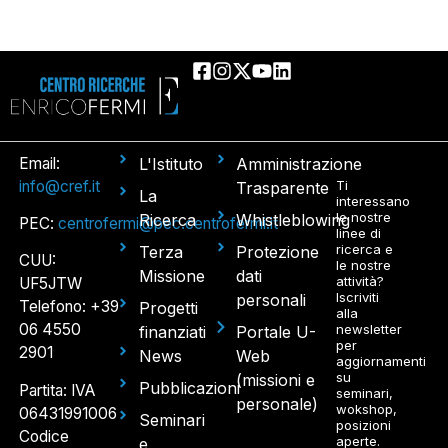
Email:
L'Istituto
Amministrazione
info@cref.it
Ti
Trasparente
La
interessano
le nostre
Ricerca
Whistleblowing
PEC:
centrofermi@pec.centrofermi.it
linee di
ricerca e
Terza
Protezione
CUU:
le nostre
Missione
dati
attività?
UF5JTW
Iscriviti
personali
Telefono: +39
Progetti
alla
06 4550
newsletter
finanziati
Portale U-
per
2901
News
Web
aggiornamenti
su
(missioni e
Pubblicazioni
Partita: IVA
seminari,
personale)
wokshop,
06431991006
Seminari
posizioni
Codice
aperte.
e