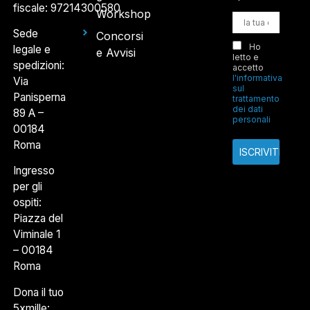
fiscale: 97214300580
Workshop
Sede
Concorsi
Ho
legale e
e Avvisi
letto e
spedizioni:
accetto
l'informativa
Via
sul
Panisperna
trattamento
dei dati
89 A –
personali
00184
Roma
Ingresso
per gli
ospiti:
Piazza del
Viminale 1
– 00184
Roma
Dona il tuo
5xmille: