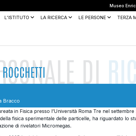
Museo Enrico
L'ISTITUTO
LA RICERCA
LE PERSONE
TERZA 
RSONALE DI
RI
 ROCCHETTI
a Bracco
reata in Fisica presso l’Università Roma Tre nel settembre 2
della fisica sperimentale delle particelle, ha riguardato lo st
azione di rivelatori Micromegas.