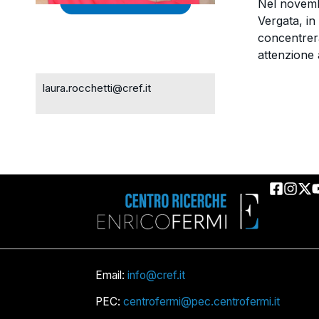
Nel novembr
Vergata, in
concentrerà
attenzione 
laura.rocchetti@cref.it
Email:
info@cref.it
PEC:
centrofermi@pec.centrofermi.it