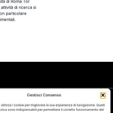
sità di Roma Tor
tività di ricerca si
on particolare
imentali.
Gestisci Consenso
Ti interessano le nostre linee di ricerca
e le nostre attività? Iscriviti alla
newsletter per aggiornamenti su
 utilizza i cookie per migliorare la sua esperienza di navigazione. Quelli
seminari, wokshop, posizioni aperte.
ecnica sono indispensabili per permettere il corretto funzionamento del