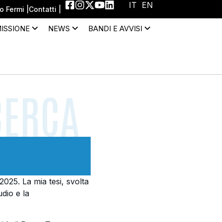
IT
EN
 Fermi |
Contatti |
MISSIONE
NEWS
BANDI E AVVISI
CERCA
025. La mia tesi, svolta
udio e la