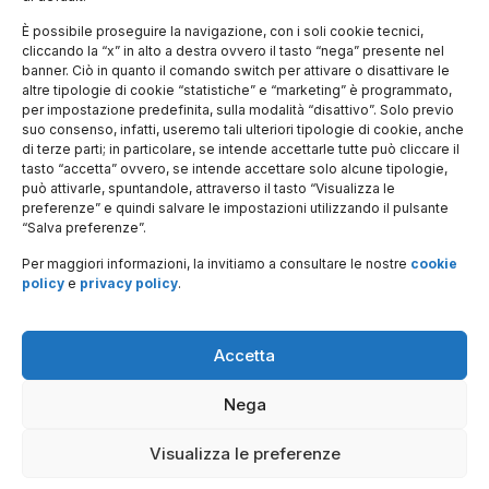
l'informativa
Via
sul
Panisperna
È possibile proseguire la navigazione, con i soli cookie tecnici,
trattamento
dei dati
cliccando la “x” in alto a destra ovvero il tasto “nega” presente nel
89 A –
personali
banner. Ciò in quanto il comando switch per attivare o disattivare le
00184
altre tipologie di cookie “statistiche” e “marketing” è programmato,
Roma
per impostazione predefinita, sulla modalità “disattivo”. Solo previo
suo consenso, infatti, useremo tali ulteriori tipologie di cookie, anche
Ingresso
di terze parti; in particolare, se intende accettarle tutte può cliccare il
tasto “accetta” ovvero, se intende accettare solo alcune tipologie,
per gli
può attivarle, spuntandole, attraverso il tasto “Visualizza le
ospiti:
preferenze” e quindi salvare le impostazioni utilizzando il pulsante
Piazza del
“Salva preferenze”.
Viminale 1
Per maggiori informazioni, la invitiamo a consultare le nostre
cookie
– 00184
policy
e
privacy policy
.
Roma
Dona il tuo
Accetta
5xmille:
97214300580
Nega
Visualizza le preferenze
© Museo Storico della Fisica e Centro Studi e Ricerche
Enrico Fermi. Tutti i diritti riservati |
Cookie Policy