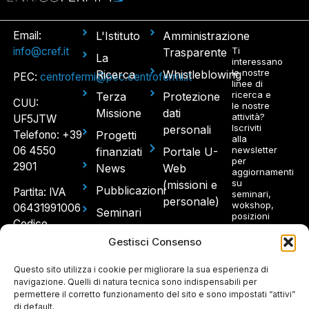
Email:
L'Istituto
Amministrazione
info@cref.it
Ti
Trasparente
La
interessano
le nostre
Ricerca
Whistleblowing
PEC:
centrofermi@pec.centrofermi.it
linee di
ricerca e
Terza
Protezione
CUU:
le nostre
Missione
dati
attività?
UF5JTW
Iscriviti
personali
Telefono: +39
Progetti
alla
06 4550
newsletter
finanziati
Portale U-
per
2901
News
Web
aggiornamenti
su
(missioni e
Pubblicazioni
Partita: IVA
seminari,
personale)
wokshop,
06431991006
Seminari
posizioni
Codice
aperte.
e
fiscale: 97214300580
Gestisci Consenso
Workshop
Sede
Concorsi
Questo sito utilizza i cookie per migliorare la sua esperienza di
Ho
legale e
navigazione. Quelli di natura tecnica sono indispensabili per
e Avvisi
letto e
permettere il corretto funzionamento del sito e sono impostati “attivi”
spedizioni:
accetto
di default.