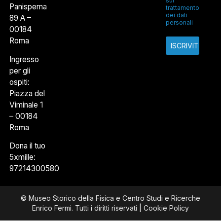
sul
Panisperna
trattamento
dei dati
89 A –
personali
00184
Roma
Ingresso
per gli
ospiti:
Piazza del
Viminale 1
– 00184
Roma
Dona il tuo
5xmille:
97214300580
© Museo Storico della Fisica e Centro Studi e Ricerche
Enrico Fermi. Tutti i diritti riservati |
Cookie Policy