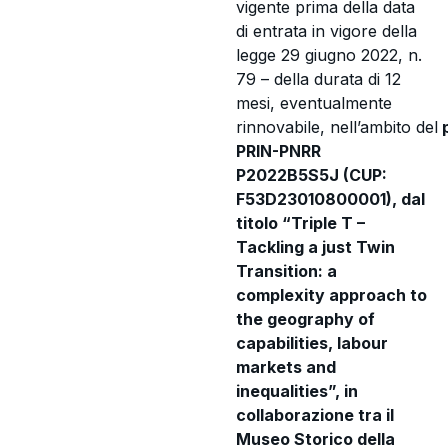
vigente prima della data
di entrata in vigore della
legge 29 giugno 2022, n.
79 – della durata di 12
mesi, eventualmente
rinnovabile,
nell’ambito
del
p
PRIN-PNRR
P2022B5S5J (CUP:
F53D23010800001), dal
titolo “Triple T –
Tackling a just Twin
Transition: a
complexity approach to
the geography of
capabilities, labour
markets and
inequalities”,
in
collaborazione tra il
Museo Storico della