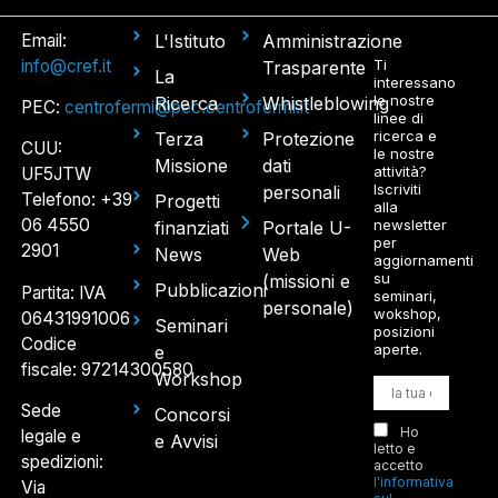
Email:
L'Istituto
Amministrazione
info@cref.it
Ti
Trasparente
La
interessano
le nostre
Ricerca
Whistleblowing
PEC:
centrofermi@pec.centrofermi.it
linee di
ricerca e
Terza
Protezione
CUU:
le nostre
Missione
dati
attività?
UF5JTW
Iscriviti
personali
Telefono: +39
Progetti
alla
06 4550
newsletter
finanziati
Portale U-
per
2901
News
Web
aggiornamenti
su
(missioni e
Pubblicazioni
Partita: IVA
seminari,
personale)
wokshop,
06431991006
Seminari
posizioni
Codice
aperte.
e
fiscale: 97214300580
Workshop
Sede
Concorsi
Ho
legale e
e Avvisi
letto e
spedizioni:
accetto
l'informativa
Via