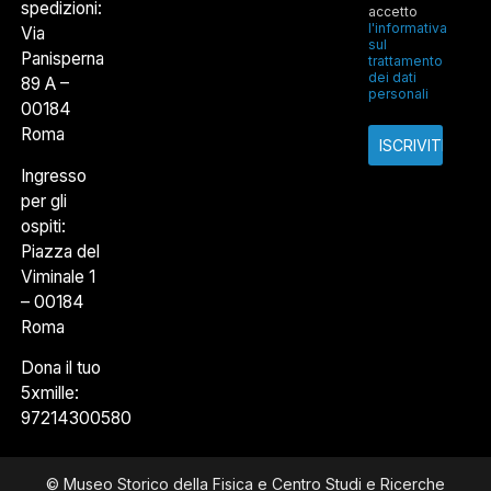
spedizioni:
accetto
l'informativa
Via
sul
Panisperna
trattamento
dei dati
89 A –
personali
00184
Roma
Ingresso
per gli
ospiti:
Piazza del
Viminale 1
– 00184
Roma
Dona il tuo
5xmille:
97214300580
© Museo Storico della Fisica e Centro Studi e Ricerche