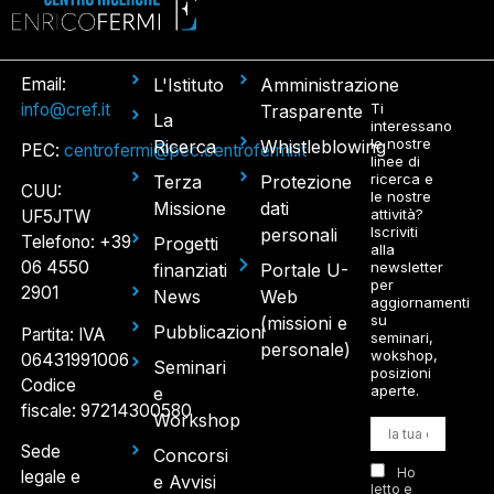
Email:
L'Istituto
Amministrazione
info@cref.it
Ti
Trasparente
La
interessano
le nostre
Ricerca
Whistleblowing
PEC:
centrofermi@pec.centrofermi.it
linee di
ricerca e
Terza
Protezione
CUU:
le nostre
Missione
dati
attività?
UF5JTW
Iscriviti
personali
Telefono: +39
Progetti
alla
06 4550
newsletter
finanziati
Portale U-
per
2901
News
Web
aggiornamenti
su
(missioni e
Pubblicazioni
Partita: IVA
seminari,
personale)
wokshop,
06431991006
Seminari
posizioni
Codice
aperte.
e
fiscale: 97214300580
Workshop
Sede
Concorsi
Ho
legale e
e Avvisi
letto e