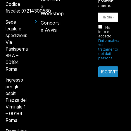
posizioni
Codice
aperte.
e
fiscale: 97214300580
Workshop
Sede
Concorsi
Ho
legale e
e Avvisi
letto e
spedizioni:
accetto
l'informativa
Via
sul
Panisperna
trattamento
dei dati
89 A –
personali
00184
Roma
Ingresso
per gli
ospiti:
Piazza del
Viminale 1
– 00184
Roma