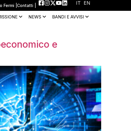
IT
EN
 Fermi |
Contatti |
MISSIONE
NEWS
BANDI E AVVISI
cioeconomico e