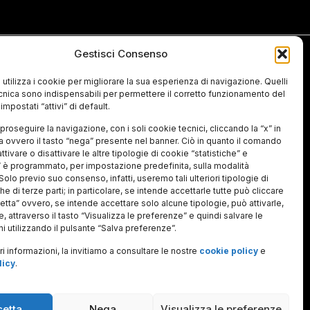
Gestisci Consenso
Ti interessano le nostre linee di ricerca
e le nostre attività? Iscriviti alla
newsletter per aggiornamenti su
 utilizza i cookie per migliorare la sua esperienza di navigazione. Quelli
seminari, wokshop, posizioni aperte.
ecnica sono indispensabili per permettere il corretto funzionamento del
impostati “attivi” di default.
onali
proseguire la navigazione, con i soli cookie tecnici, cliccando la “x” in
ra ovvero il tasto “nega” presente nel banner. Ciò in quanto il comando
oni e
Ho letto e accetto
l'informativa sul
trattamento dei dati personali
ttivare o disattivare le altre tipologie di cookie “statistiche” e
 è programmato, per impostazione predefinita, sulla modalità
 Solo previo suo consenso, infatti, useremo tali ulteriori tipologie di
e di terze parti; in particolare, se intende accettarle tutte può cliccare
cetta” ovvero, se intende accettare solo alcune tipologie, può attivarle,
, attraverso il tasto “Visualizza le preferenze” e quindi salvare le
i utilizzando il pulsante “Salva preferenze”.
i informazioni, la invitiamo a consultare le nostre
cookie policy
e
licy
.
cetta
Nega
Visualizza le preferenze