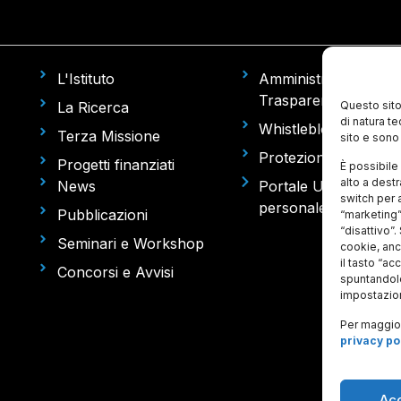
L'Istituto
Amministrazione
Trasparente
La Ricerca
Questo sito
di natura t
Whistleblowing
Terza Missione
sito e sono 
Protezione dati pers
Progetti finanziati
È possibile 
alto a dest
News
Portale U-Web (missi
switch per a
personale)
Pubblicazioni
“marketing”
“disattivo”.
Seminari e Workshop
cookie, anch
il tasto “ac
Concorsi e Avvisi
spuntandole
impostazion
Per maggior
privacy po
Ac