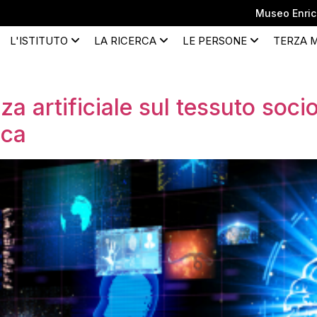
Museo Enrico
L'ISTITUTO
LA RICERCA
LE PERSONE
TERZA 
enza artificiale sul tessuto so
ica