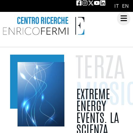
IT
EN
TERZA
MISSI
EXTREME
ENERGY
EVENTS. LA
SCIENZA