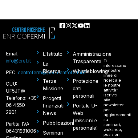
Email:
L'Istituto
Amministrazione
info@cref.it
Ti
Trasparente
La
interessano
le nostre
Ricerca
Whistleblowing
PEC:
centrofermi@pec.centrofermi.it
linee di
ricerca e
Terza
Protezione
CUU:
le nostre
Missione
dati
attività?
UF5JTW
Iscriviti
personali
Telefono: +39
Progetti
alla
06 4550
newsletter
finanziati
Portale U-
per
2901
News
Web
aggiornamenti
su
(missioni e
Pubblicazioni
Partita: IVA
seminari,
personale)
wokshop,
06431991006
Seminari
posizioni