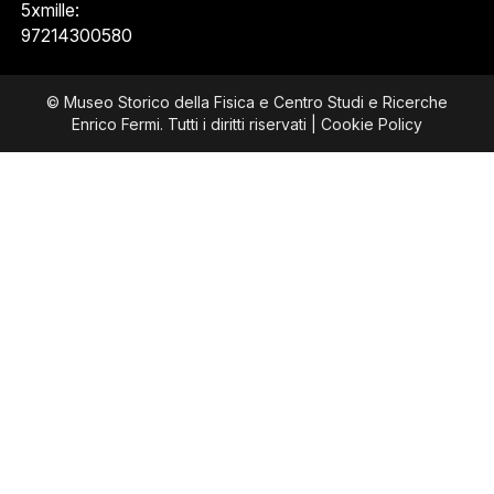
5xmille:
97214300580
© Museo Storico della Fisica e Centro Studi e Ricerche
Enrico Fermi. Tutti i diritti riservati |
Cookie Policy