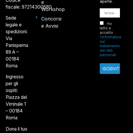
Codice
aperte.
e
fiscale: 97214300580
Workshop
Sede
Concorsi
Ho
legale e
e Avvisi
letto e
spedizioni:
accetto
l'informativa
Via
sul
Panisperna
trattamento
dei dati
89 A –
personali
00184
Roma
Ingresso
per gli
ospiti:
Piazza del
Viminale 1
– 00184
Roma
Dona il tuo