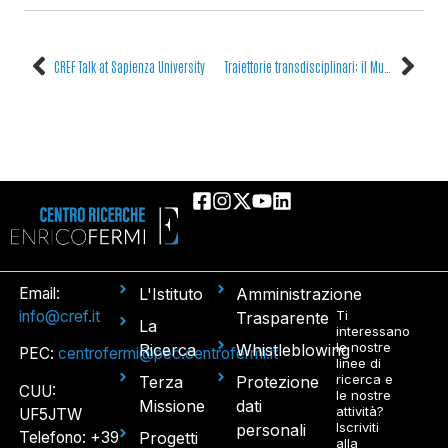
CREF Talk at Sapienza University
Traiettorie transdisciplinari: il Museo Egizio tra archeometria e museologia
Email:
L'Istituto
Amministrazione
info@cref.it
Ti
Trasparente
La
interessano
le nostre
Ricerca
Whistleblowing
PEC:
centrofermi@pec.centrofermi.it
linee di
ricerca e
Terza
Protezione
CUU:
le nostre
Missione
dati
attività?
UF5JTW
Iscriviti
personali
Telefono: +39
Progetti
alla