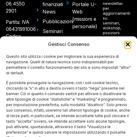
06 4550
newsletter
finanziati
Portale U-
per
2901
News
Web
aggiornamenti
su
(missioni e
Pubblicazioni
Partita: IVA
seminari,
personale)
wokshop,
06431991006
Seminari
posizioni
Codice
aperte.
e
fiscale: 97214300580
Gestisci Consenso
Workshop
Sede
Concorsi
Questo sito utilizza i cookie per migliorare la sua esperienza di
Ho
legale e
navigazione. Quelli di natura tecnica sono indispensabili per
e Avvisi
letto e
permettere il corretto funzionamento del sito e sono impostati “attivi”
spedizioni:
accetto
di default.
l'informativa
Via
sul
Panisperna
È possibile proseguire la navigazione, con i soli cookie tecnici,
trattamento
dei dati
cliccando la “x” in alto a destra ovvero il tasto “nega” presente nel
89 A –
personali
banner. Ciò in quanto il comando switch per attivare o disattivare le
00184
altre tipologie di cookie “statistiche” e “marketing” è programmato,
Roma
per impostazione predefinita, sulla modalità “disattivo”. Solo previo
suo consenso, infatti, useremo tali ulteriori tipologie di cookie, anche
Ingresso
di terze parti; in particolare, se intende accettarle tutte può cliccare il
tasto “accetta” ovvero, se intende accettare solo alcune tipologie,
per gli
può attivarle, spuntandole, attraverso il tasto “Visualizza le
ospiti:
preferenze” e quindi salvare le impostazioni utilizzando il pulsante
Piazza del